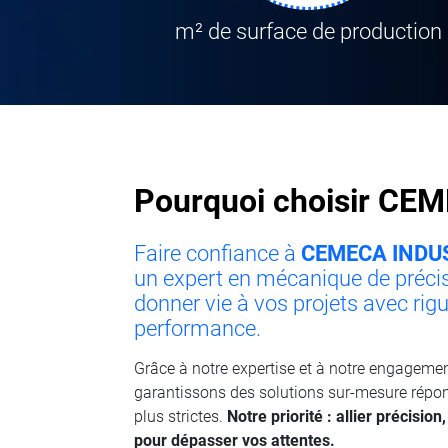
m² de surface de production
Pourquoi choisir CE
Faire confiance à
CEMECA INDU
un expert en mécanique de préci
donner vie à vos projets avec rigu
performance.
Grâce à notre expertise et à notre engagemen
garantissons des solutions sur-mesure répo
plus strictes.
Notre priorité : allier précision,
pour dépasser vos attentes.