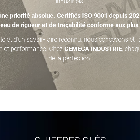
industriels.
ne priorité absolue. Certifiés ISO 9001 depuis 20
eau de rigueur et de traçabilité conforme aux plu
te et d’un savoir-faire reconnu, nous concevons et 
ation et performance. Chez
CEMECA INDUSTRIE
, chaq
de la perfection.