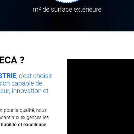
m² de surface extérieure
MECA ?
STRIE
, c’est choisir
sion capable de
eur, innovation et
t pour la qualité, nous
ndant aux exigences les
 fiabilité et excellence