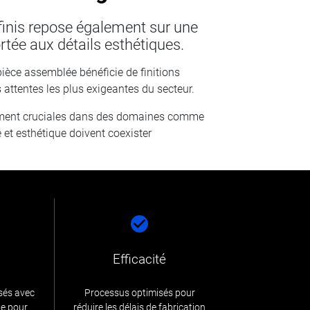
 finis repose également sur une
ortée aux détails esthétiques.
ièce assemblée bénéficie de finitions
 attentes les plus exigeantes du secteur.
rement cruciales dans des domaines comme
é et esthétique doivent coexister
Efficacité
sés avec
Processus optimisés pour
de pour
réduire les délais de fabrication