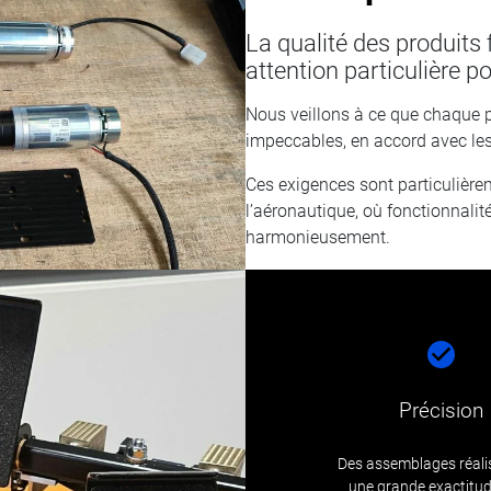
La qualité des produits
attention particulière p
Nous veillons à ce que chaque p
impeccables, en accord avec les
Ces exigences sont particuliè
l’aéronautique, où fonctionnalit
harmonieusement.
Précision
Des assemblages réali
une grande exactitu