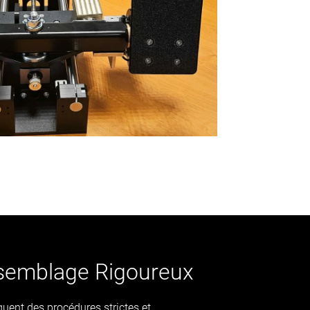
semblage Rigoureux
uent des procédures strictes et