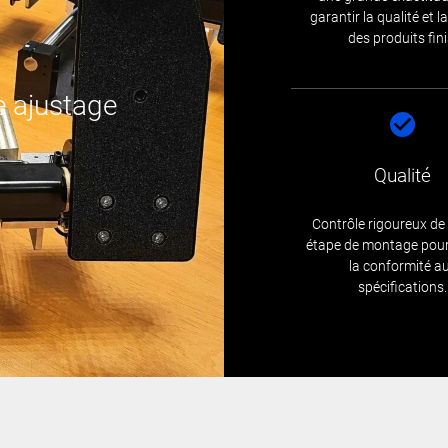
garantir la qualité et la 
des produits fini
e ajustage
Qualité
Contrôle rigoureux d
étape de montage pour
la conformité a
spécifications.